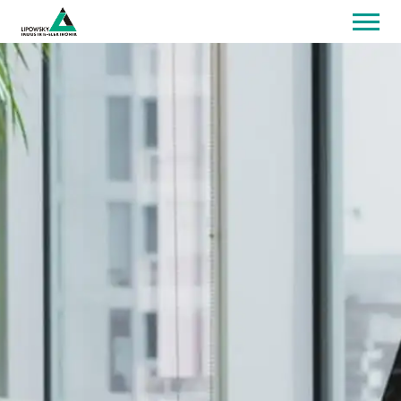
Home
Produkte
Downloads
Optionshop
Distributoren
Kontakt
Login
EN