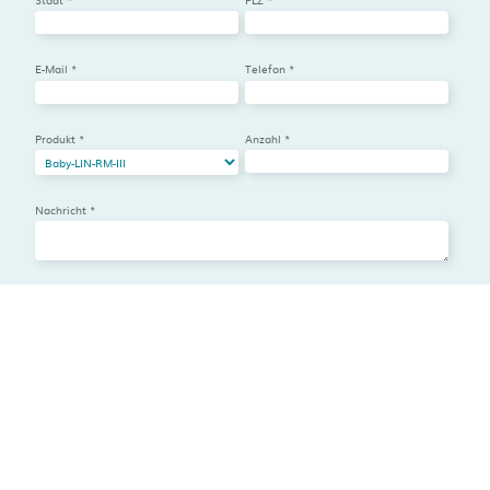
E-Mail *
Telefon *
Produkt *
Anzahl *
Nachricht *
Ich habe die
Datenschutzbestimmungen
gelesen und stimme zu. *
ABSENDEN
© 2026 von Lipowsky Industrie Elektronik GmbH