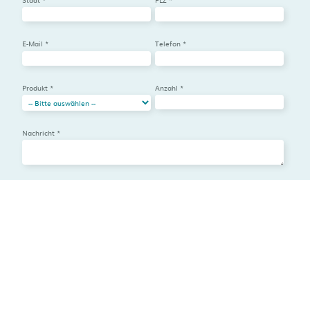
E-Mail *
Telefon *
Produkt *
Anzahl *
Nachricht *
Ich habe die
Datenschutzbestimmungen
gelesen und stimme zu. *
ABSENDEN
© 2026 von Lipowsky Industrie Elektronik GmbH