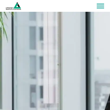
Home
Produkte
Downloads
Optionshop
Distributoren
Kontakt
Login
EN